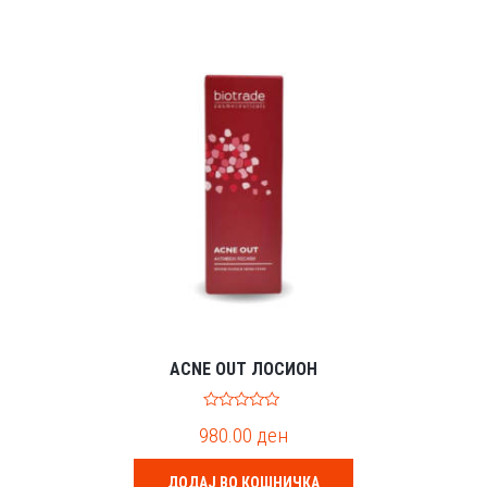
ACNE OUT ЛОСИОН
0
980.00
ден
o
u
t
o
ДОДАЈ ВО КОШНИЧКА