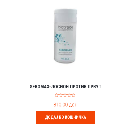
SEBOMAX-ЛОСИОН ПРОТИВ ПРВУТ
0
810.00
ден
o
u
t
o
ДОДАЈ ВО КОШНИЧКА
f
5