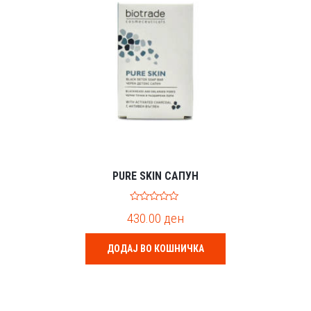
PURE SKIN САПУН
0
430.00
ден
o
u
t
o
ДОДАЈ ВО КОШНИЧКА
f
5