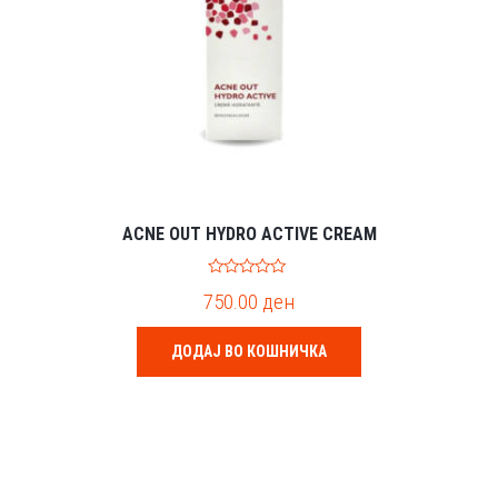
ACNE OUT HYDRO ACTIVE CREAM
0
750.00
ден
o
u
t
o
ДОДАЈ ВО КОШНИЧКА
f
5