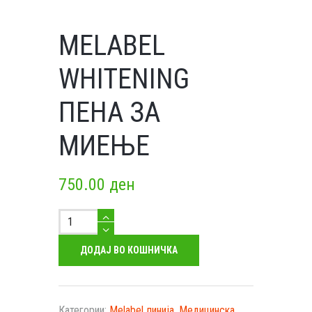
MELABEL
WHITENING
ПЕНА ЗА
МИЕЊЕ
750.00
ден
Melabel
Whitening
пена
ДОДАЈ ВО КОШНИЧКА
за
миење
количество
Категории:
Melabel линија
,
Медицинска