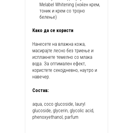
Melabel Whitening (ноќен крем,
тоник и крем со тројно
белење)
Како да се користи
Нанесете на влажна кожа,
масирајте лесно без триење и
исплакнете темелно со млака
вода. За оптимален ефект,
користете секојдневно, наутро и
навечер.
Состав:
aqua, coco glucoside, lauryl
glucoside, glycerin, glycolic acid,
phenoxyethanol, parfum