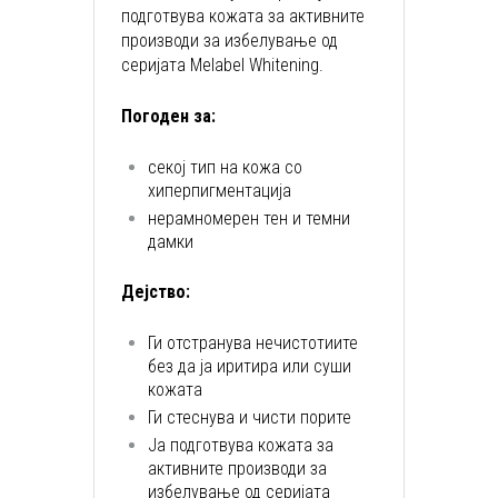
подготвува кожата за активните
производи за избелување од
серијата Melabel Whitening.
Погоден за:
секој тип на кожа со
хиперпигментација
нерамномерен тен и темни
дамки
Дејство:
Ги отстранува нечистотиите
без да ја иритира или суши
кожата
Ги стеснува и чисти порите
Ја подготвува кожата за
активните производи за
избелување од серијата