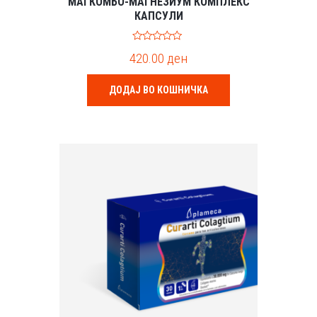
МАГКОМБО-МАГНЕЗИУМ КОМПЛЕКС
КАПСУЛИ
0
420.00
ден
o
u
t
o
ДОДАЈ ВО КОШНИЧКА
f
5