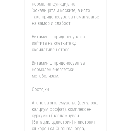
нормална функција на
‘рскавицата и коските, а исто
така придонесува за намалување
на замор и слабост.
Витамин Ц придонесува за
заѓтита на клетките од
оксидативен стрес.
Витамин Ц придонесува за
нормален енергетски
метаболизам.
Состојки
Агенс за зголемување (целулоза,
калциум фосфат), комплексен
куркумин (навлажнувач
(бетациклодекстрин) и екстракт
од корен од Curcuma longa,