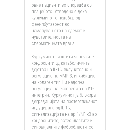
овие пациенти во споредба со
плацебото. Утврдено е дека
куркуминот е подобар од
фенилбутазонот во
намалувањето на едемот и
чувствителноста на
сперматичната врвца.
Куркуминот ги штити човечките
хондроцити од катаболичките
дејства на IL-1ß, вклучително и
регулација на MMP-3, инхибиција
на колаген тип II и надолна
регулација на експресија на ß1-
интегрин. Куркуминот ја блокира
деградацијата на протеогликанот
индуцирана од IL-1ß,
сигнализацијата на ap-1/NF-κB во
хондроцитите, остеобластите и
синовијалните фибробласти, со