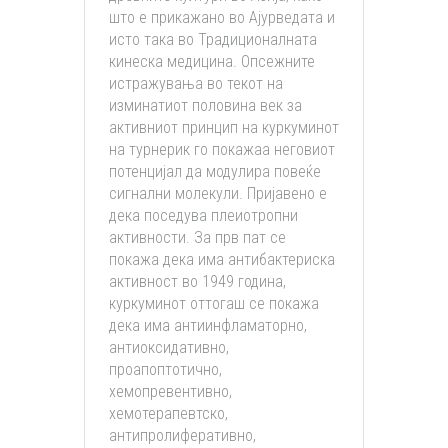
што е прикажано во Ајурведата и
исто така во Традиционалната
кинеска медицина. Опсежните
истражувања во текот на
изминатиот половина век за
активниот принцип на куркуминот
на турнерик го покажаа неговиот
потенцијал да модулира повеќе
сигнални молекули. Пријавено е
дека поседува плеиотропни
активности. За прв пат се
покажа дека има антибактериска
активност во 1949 година,
куркуминот оттогаш се покажа
дека има антиинфламаторно,
антиоксидативно,
проапоптотично,
хемопревентивно,
хемотерапевтско,
антипролиферативно,