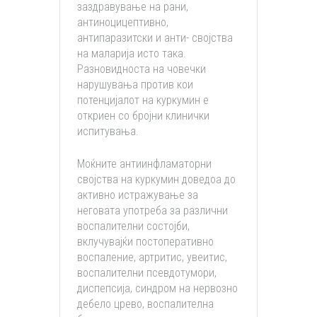
заздравување на рани,
антиноцицептивно,
антипаразитски и анти- својства
на маларија исто така.
Разновидноста на човечки
нарушувања против кои
потенцијалот на куркумин е
откриен со бројни клинички
испитувања.
Моќните антиинфламаторни
својства на куркумин доведоа до
активно истражување за
неговата употреба за различни
воспалителни состојби,
вклучувајќи постоперативно
воспаление, артритис, увеитис,
воспалителни псевдотумори,
диспепсија, синдром на нервозно
дебело црево, воспалителна