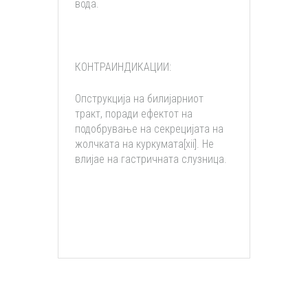
вода.
КОНТРАИНДИКАЦИИ:
Опструкција на билијарниот
тракт, поради ефектот на
подобрување на секрецијата на
жолчката на куркумата[xii]. Не
влијае на гастричната слузница.