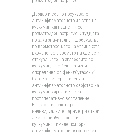
ревматоиден артритис
Деодар и сор го проучувале
антиинфламаторното дејство на
куркумин кај пациенти со
ревматоиден артритис. Студијата
покажа значително подобрување
во времетраењето на утринската
вкочанетост, времето на одење и
отекувањето на зглобовите со
куркумин, што беше речиси
споредливо со фенилбутазон[vi].
Сатоскар и сор го оценија
антиинфламаторното својство на
куркумин кај пациенти со
постоперативно воспаление.
Ефектот на лекот врз
индивидуалните параметри откри
дека фенилбутазонот и
куркуминот имале подобри
антиинфламаторни одговори кај