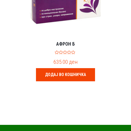
АФРОН Б
0
635.00
ден
o
u
t
o
ДОДАЈ ВО КОШНИЧКА
f
5