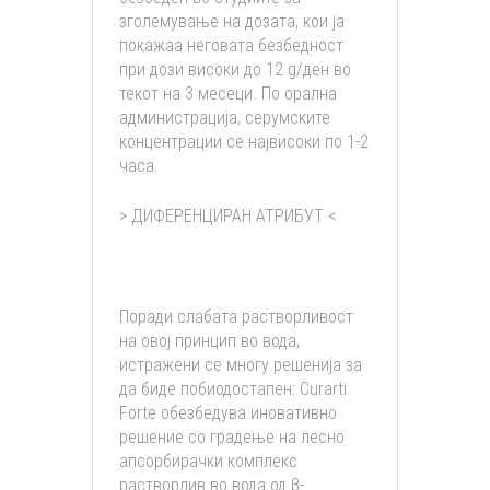
зголемување на дозата, кои ја
покажаа неговата безбедност
при дози високи до 12 g/ден во
текот на 3 месеци. По орална
администрација, серумските
концентрации се највисоки по 1-2
часа.
> ДИФЕРЕНЦИРАН АТРИБУТ <
Поради слабата растворливост
на овој принцип во вода,
истражени се многу решенија за
да биде побиодостапен: Curarti
Forte обезбедува иновативно
решение со градење на лесно
апсорбирачки комплекс
растворлив во вода од β-