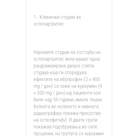
1.- Клинички студии за
остеоартритис
Најновите студии за состојби на
остеоартритис вклучуваат една
рандомизирана двојно слепа
студија која ги споредува
ефектите на ибупрофен (2 × 400
mg / ден) со оние на куркумин (4
× 500 mg / ден) кај пациенти кои
биле над 50 години, имале тешки
болката во коленото и нивната
радиографија покажа присуство
на остеофити[iv]. И двете групи
покажаа подобрувања во сите
проценки, но групата со куркумин