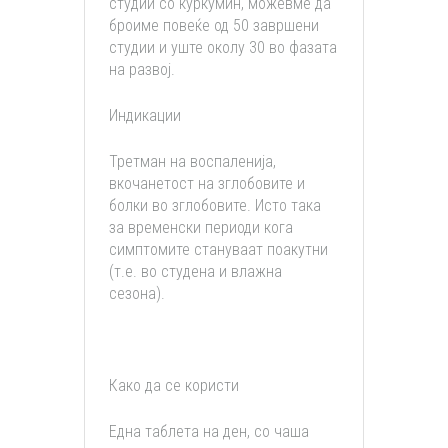
студии со куркумин, можевме да
броиме повеќе од 50 завршени
студии и уште околу 30 во фазата
на развој.
Индикации
Третман на воспаленија,
вкочанетост на зглобовите и
болки во зглобовите. Исто така
за временски периоди кога
симптомите стануваат поакутни
(т.е. во студена и влажна
сезона).
Како да се користи
Една таблета на ден, со чаша