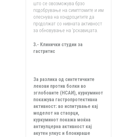
што се овозможува брзо
подобрување на симптомите и им
олеснува на хондроцитите да
продолжат со нивната активност
за обновување на ‘рскавицата.
3.- Клинички студии за
гастритис
За разлика од синтетичките
лекови против болки во
зглобовите (НСАИ), куркуминот
покажува гастропротективна
активност: во испитување кај
моделот на стаорци,
куркуминот покажа моќна
антиулцерна активност кај
акутен улкус и блокираше