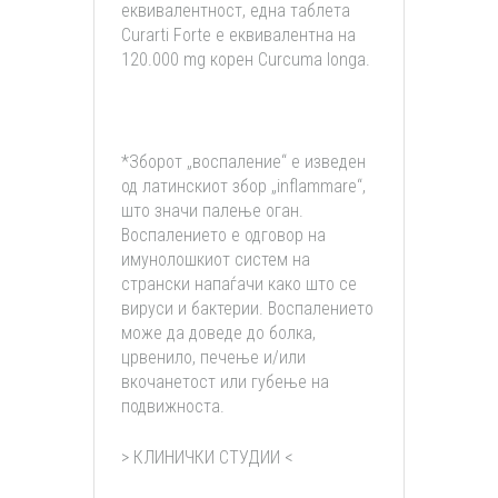
еквивалентност, една таблета
Curarti Forte е еквивалентна на
120.000 mg корен Curcuma longa.
*Зборот „воспаление“ е изведен
од латинскиот збор „inflammare“,
што значи палење оган.
Воспалението е одговор на
имунолошкиот систем на
странски напаѓачи како што се
вируси и бактерии. Воспалението
може да доведе до болка,
црвенило, печење и/или
вкочанетост или губење на
подвижноста.
> КЛИНИЧКИ СТУДИИ <