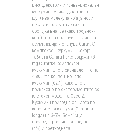
циклодекстрин и конвенционален
куркумин. Β-циклодекстрин е
шуплива молекула која ја носи
нерастворливата активна
состојка внатре (како тројански
коњ), што ја олеснува нејзината
асимилација и станува Curarti®
комплексен куркумин. Секоја
таблета Curarti Forte содржи 78
mg Curarti® комплексен
куркумин, што е еквивалентно на
4.800 mg конвенционален
куркумин (62:1), како што е
прикажано во експериментите со
клеточен модел на Caco-2.
Куркумин природно се наоѓа во
корените на куркума (Curcuma
longa) на 3-5%. Земајќи ја
предвид просечната вредност
(4%) и претходната