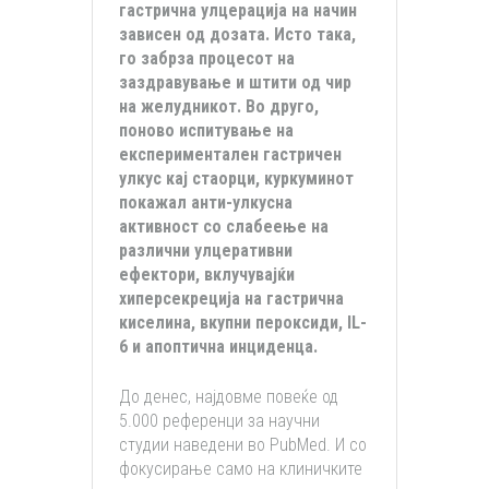
гастрична улцерација на начин
зависен од дозата. Исто така,
го забрза процесот на
заздравување и штити од чир
на желудникот. Во друго,
поново испитување на
експериментален гастричен
улкус кај стаорци, куркуминот
покажал анти-улкусна
активност со слабеење на
различни улцеративни
ефектори, вклучувајќи
хиперсекреција на гастрична
киселина, вкупни пероксиди, IL-
6 и апоптична инциденца.
До денес, најдовме повеќе од
5.000 референци за научни
студии наведени во PubMed. И со
фокусирање само на клиничките