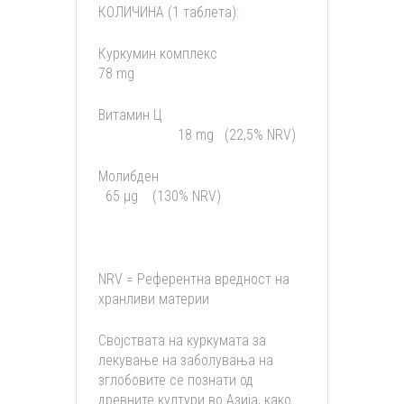
КОЛИЧИНА (1 таблета):
Куркумин комплекс
78 mg
Витамин Ц
18 mg (22,5% NRV)
Молибден
65 µg (130% NRV)
NRV = Референтна вредност на
хранливи материи
Својствата на куркумата за
лекување на заболувања на
зглобовите се познати од
древните култури во Азија, како