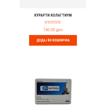
КУРАРТИ КОЛАГТИУМ
0
740.00
ден
o
u
t
o
ДОДАЈ ВО КОШНИЧКА
f
5