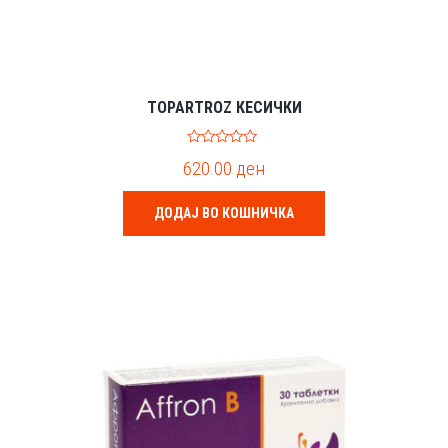
TOPARTROZ КЕСИЧКИ
0
620.00
ден
o
u
t
o
ДОДАЈ ВО КОШНИЧКА
f
5