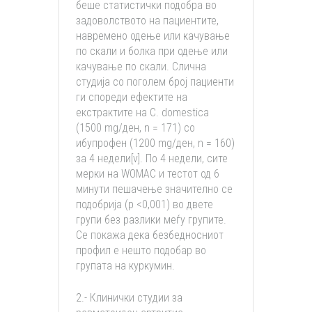
беше статистички подобра во
задоволството на пациентите,
навремено одење или качување
по скали и болка при одење или
качување по скали. Слична
студија со поголем број пациенти
ги спореди ефектите на
екстрактите на C. domestica
(1500 mg/ден, n = 171) со
ибупрофен (1200 mg/ден, n = 160)
за 4 недели[v]. По 4 недели, сите
мерки на WOMAC и тестот од 6
минути пешачење значително се
подобрија (p <0,001) во двете
групи без разлики меѓу групите.
Се покажа дека безбедносниот
профил е нешто подобар во
групата на куркумин.
2.- Клинички студии за