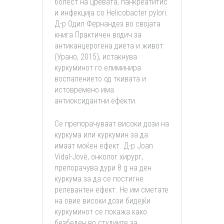
болест на цревата, панкреатитис
и инфекција со Helicobacter pylori.
Д-р Одил Фернандез во својата
книга Практичен водич за
антиканцерогена диета и живот
(Урано, 2015), истакнува
куркуминот го елиминира
воспалението од ткивата и
истовремено има
антиоксидантни ефекти.
Се препорачуваат високи дози на
куркума или куркумин за да
имаат моќен ефект. Д-р Joan
Vidal-Jové, онколог хирург,
препорачува дури 8 g на ден
куркума за да се постигне
релевантен ефект. Не им сметате
на овие високи дози бидејќи
куркуминот се покажа како
безбеден во студиите за