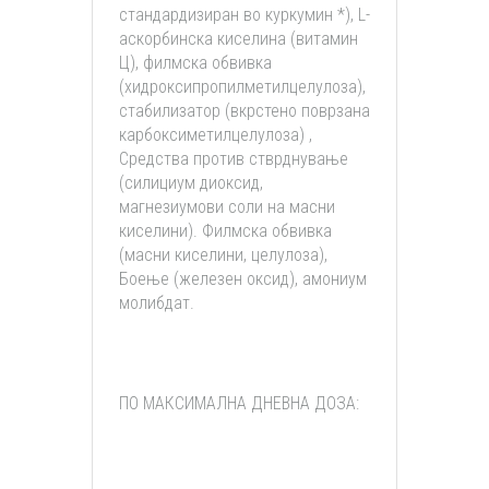
стандардизиран во куркумин *), L-
аскорбинска киселина (витамин
Ц), филмска обвивка
(хидроксипропилметилцелулоза),
стабилизатор (вкрстено поврзана
карбоксиметилцелулоза) ,
Средства против стврднување
(силициум диоксид,
магнезиумови соли на масни
киселини). Филмска обвивка
(масни киселини, целулоза),
Боење (железен оксид), амониум
молибдат.
ПО МАКСИМАЛНА ДНЕВНА ДОЗА: