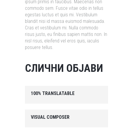
ipsum primis in faucibus. Maecenas non
commodo sem. Fusce vitae odio in tellus
egestas luctus et quis mi. Vestibulum
blandit nisi id massa euismod malesuada.
Cras et vestibulum mi. Nulla commodo
risus justo, eu finibus sapien mattis non. In
nisl risus, eleifend vel eros quis, iaculis
posuere tellus.
СЛИЧНИ ОБЈАВИ
100% TRANSLATABLE
VISUAL COMPOSER