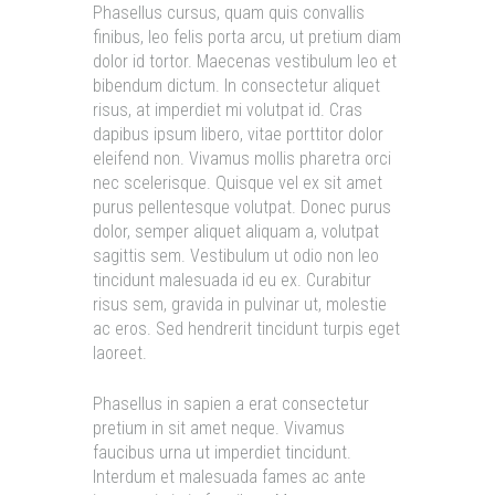
Phasellus cursus, quam quis convallis
finibus, leo felis porta arcu, ut pretium diam
dolor id tortor. Maecenas vestibulum leo et
bibendum dictum. In consectetur aliquet
risus, at imperdiet mi volutpat id. Cras
dapibus ipsum libero, vitae porttitor dolor
eleifend non. Vivamus mollis pharetra orci
nec scelerisque. Quisque vel ex sit amet
purus pellentesque volutpat. Donec purus
dolor, semper aliquet aliquam a, volutpat
sagittis sem. Vestibulum ut odio non leo
tincidunt malesuada id eu ex. Curabitur
risus sem, gravida in pulvinar ut, molestie
ac eros. Sed hendrerit tincidunt turpis eget
laoreet.
Phasellus in sapien a erat consectetur
pretium in sit amet neque. Vivamus
faucibus urna ut imperdiet tincidunt.
Interdum et malesuada fames ac ante