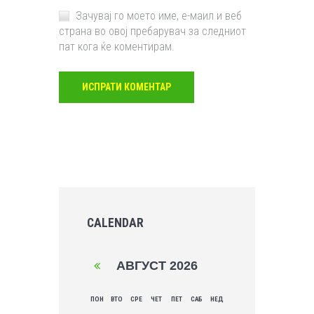
Зачувај го моето име, е-маил и веб
страна во овој пребарувач за следниот
пат кога ќе коментирам.
CALENDAR
АВГУСТ
2026
ПОН
ВТО
СРЕ
ЧЕТ
ПЕТ
САБ
НЕД