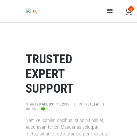
TRUSTED
EXPERT
SUPPORT
STARTED
AUGUST 11, 2015
IN
TREX_FW
540
0
Nam vel sapien dapibus, suscipit nisl et,
accumsan tortor. Maecenas volutpat
metus sit amet odio ullamcorper rhoncus.