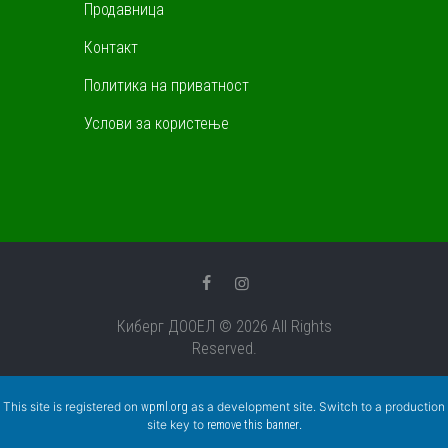
Продавница
Контакт
Политика на приватност
Услови за користење
Киберг ДООЕЛ © 2026 All Rights
Reserved.
This site is registered on
as a development site. Switch to a production
wpml.org
site key to
.
remove this banner