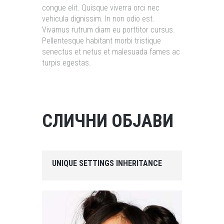
congue elit. Quisque viverra orci nec
vehicula dignissim. In non odio est.
Vivamus rutrum diam eu porttitor cursus.
Pellentesque habitant morbi tristique
senectus et netus et malesuada fames ac
turpis egestas.
СЛИЧНИ ОБЈАВИ
UNIQUE SETTINGS INHERITANCE