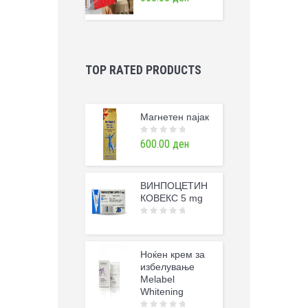
o
u
t
o
f
5
TOP RATED PRODUCTS
Магнетен пајак
0
600.00
ден
o
u
t
o
f
ВИНПОЦЕТИН
5
КОВЕКС 5 mg
0
o
u
t
o
Ноќен крем за
f
избелување
5
Melabel
Whitening