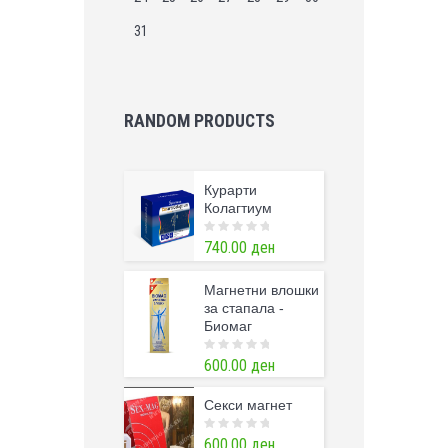
31
RANDOM PRODUCTS
Курарти
Колагтиум
0
740.00
ден
o
u
t
o
Магнетни влошки
f
за стапала -
5
Биомаг
0
600.00
ден
o
u
t
Секси магнет
o
f
5
0
600.00
ден