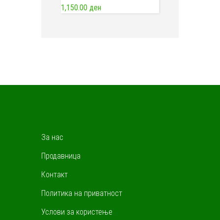
0
1,150.00
ден
o
u
t
o
f
5
За нас
Продавница
Контакт
Политика на приватност
Услови за користење