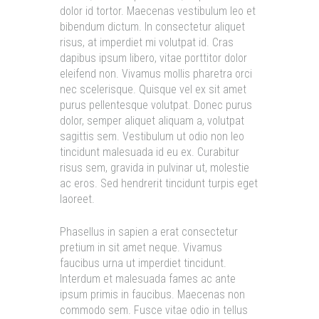
dolor id tortor. Maecenas vestibulum leo et
bibendum dictum. In consectetur aliquet
risus, at imperdiet mi volutpat id. Cras
dapibus ipsum libero, vitae porttitor dolor
eleifend non. Vivamus mollis pharetra orci
nec scelerisque. Quisque vel ex sit amet
purus pellentesque volutpat. Donec purus
dolor, semper aliquet aliquam a, volutpat
sagittis sem. Vestibulum ut odio non leo
tincidunt malesuada id eu ex. Curabitur
risus sem, gravida in pulvinar ut, molestie
ac eros. Sed hendrerit tincidunt turpis eget
laoreet.
Phasellus in sapien a erat consectetur
pretium in sit amet neque. Vivamus
faucibus urna ut imperdiet tincidunt.
Interdum et malesuada fames ac ante
ipsum primis in faucibus. Maecenas non
commodo sem. Fusce vitae odio in tellus