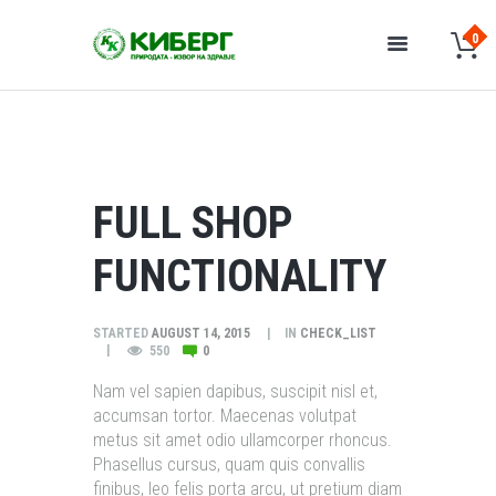
FULL SHOP
FUNCTIONALITY
STARTED
AUGUST 14, 2015
IN
CHECK_LIST
550
0
Nam vel sapien dapibus, suscipit nisl et,
accumsan tortor. Maecenas volutpat
metus sit amet odio ullamcorper rhoncus.
Phasellus cursus, quam quis convallis
finibus, leo felis porta arcu, ut pretium diam