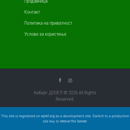
Продавница
Контакт
Политика на приватност
Услови за користење
Киберг ДООЕЛ © 2026 All Rights
Reserved.
This site is registered on
as a development site. Switch to a production
wpml.org
site key to
.
remove this banner