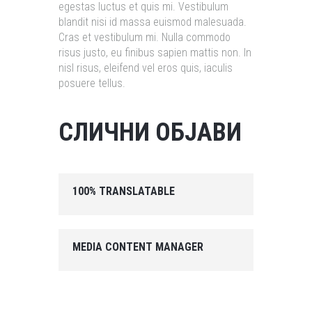
egestas luctus et quis mi. Vestibulum
blandit nisi id massa euismod malesuada.
Cras et vestibulum mi. Nulla commodo
risus justo, eu finibus sapien mattis non. In
nisl risus, eleifend vel eros quis, iaculis
posuere tellus.
СЛИЧНИ ОБЈАВИ
100% TRANSLATABLE
MEDIA CONTENT MANAGER