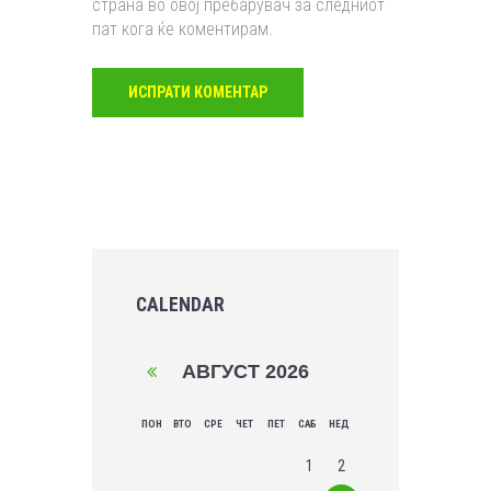
страна во овој пребарувач за следниот
пат кога ќе коментирам.
CALENDAR
АВГУСТ
2026
ПОН
ВТО
СРЕ
ЧЕТ
ПЕТ
САБ
НЕД
1
2