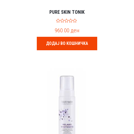
PURE SKIN TONIK
0
960.00
ден
o
u
t
o
ДОДАЈ ВО КОШНИЧКА
f
5