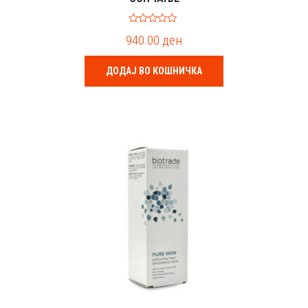
0
940.00
ден
o
u
t
o
ДОДАЈ ВО КОШНИЧКА
f
5