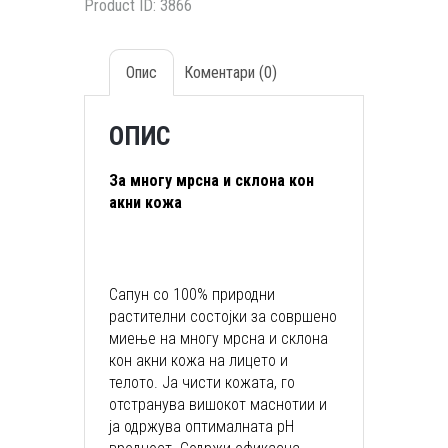
Product ID:
3866
Опис
Коментари (0)
ОПИС
За многу мрсна и склона кон
акни кожа
Сапун со 100% природни
растителни состојки за совршено
миење на многу мрсна и склона
кон акни кожа на лицето и
телото. Ја чисти кожата, го
отстранува вишокот маснотии и
ја одржува оптималната pH