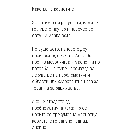
Како да го користите
За оптимални резултати, измијте
го лицето наутро и навечер со
сапун и млака вода.
По сушењето, нанесете друг
производ од серијата Acne Out
против мозолчиња и маснотии по
потреба – активен производ за
лекување на проблематични
области или хидратантна нега за
терапија за одржување.
Ако не страдате од
проблематична кожа, но се
борите со прекумерна маснотија,
користете го сапунот еднаш
дневно.