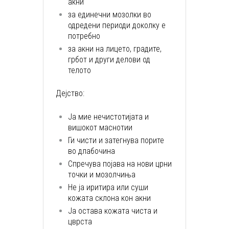
акни
за единечни мозолки во
одредени периоди доколку е
потребно
за акни на лицето, градите,
грбот и други делови од
телото
Дејство:
Ја мие нечистотијата и
вишокот маснотии
Ги чисти и затегнува порите
во длабочина
Спречува појава на нови црни
точки и мозолчиња
Не ја иритира или суши
кожата склона кон акни
Ја остава кожата чиста и
цврста