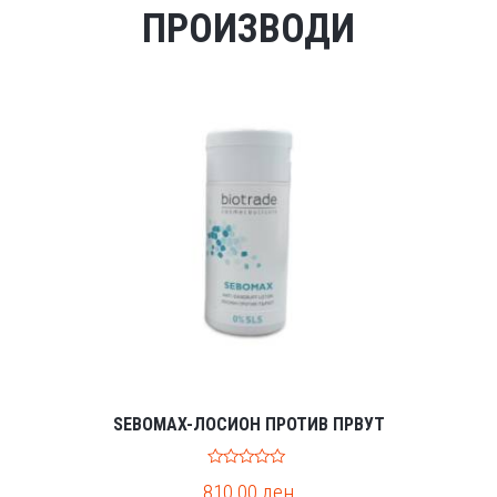
ПРОИЗВОДИ
SEBOMAX-ЛОСИОН ПРОТИВ ПРВУТ
0
810.00
ден
o