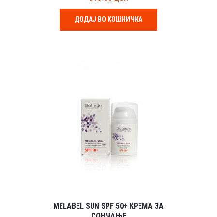
u
t
o
ДОДАЈ ВО КОШНИЧКА
f
5
MELABEL SUN SPF 50+ КРЕМА ЗА
СОНЧАЊЕ