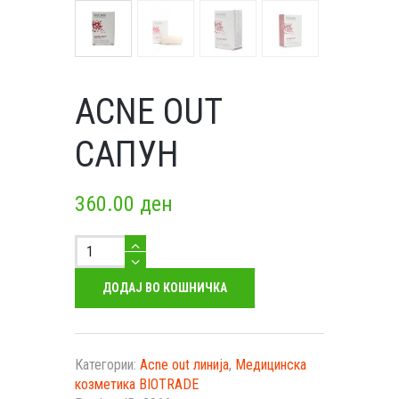
ACNE OUT
САПУН
360.00
ден
Acne
Out
сапун
ДОДАЈ ВО КОШНИЧКА
количество
Категории:
Acne out линија
,
Медицинска
козметика BIOTRADE