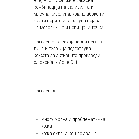
вредност. Содржи ефикасна
комбинација на салицилна и
млечна киселина, која длабоко ги
чисти порите и спречува појава
на мозолчиња и нови црни точки.
Погоден е за секојдневна нега на
лице и тело и ја подготвува
кожата за активните производи
од серијата Acne Out.
Погоден за:
многу мрсна и проблематична
кожа
кожа склона кон појава на