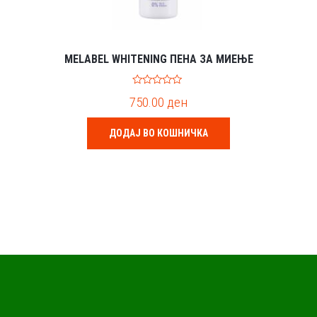
MELABEL WHITENING ПЕНА ЗА МИЕЊЕ
0
750.00
ден
o
u
t
o
ДОДАЈ ВО КОШНИЧКА
f
5