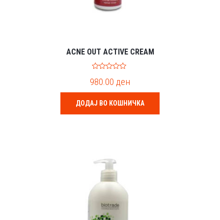
ACNE OUT ACTIVE CREAM
0
980.00
ден
o
u
t
o
ДОДАЈ ВО КОШНИЧКА
f
5