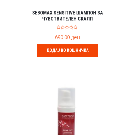
SEBOMAX SENSITIVE ШАМПОН ЗА
ЧУВСТВИТЕЛЕН СКАЛП
0
690.00
ден
o
u
t
o
ДОДАЈ ВО КОШНИЧКА
f
5