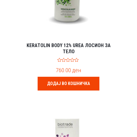
KERATOLIN BODY 12% UREA ЛОСИОН ЗА
ТЕЛО
0
760.00
ден
o
u
t
o
ДОДАЈ ВО КОШНИЧКА
f
5