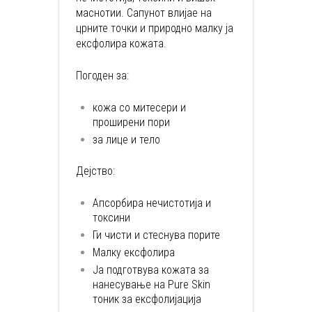
маснотии. Сапунот влијае на
црните точки и природно малку ја
ексфолира кожата.
Погоден за:
кожа со митесери и
проширени пори
за лице и тело
Дејство:
Апсорбира нечистотија и
токсини
Ги чисти и стеснува порите
Малку ексфолира
Ја подготвува кожата за
нанесување на Pure Skin
тоник за ексфолијација