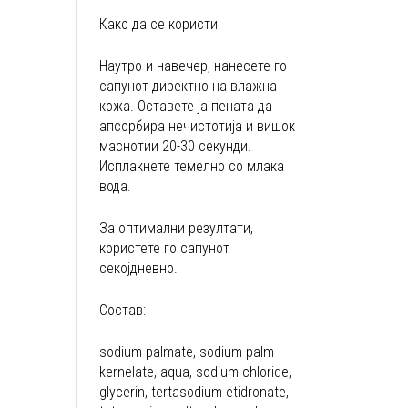
Како да се користи
Наутро и навечер, нанесете го
сапунот директно на влажна
кожа. Оставете ја пената да
апсорбира нечистотија и вишок
маснотии 20-30 секунди.
Исплакнете темелно со млака
вода.
За оптимални резултати,
користете го сапунот
секојдневно.
Состав:
sodium palmate, sodium palm
kernelate, aqua, sodium chloride,
glycerin, tertasodium etidronate,