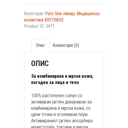
Категории:
Pure Skin линија
,
Медицинска
козметика BIOTRADE
Product ID:
3471
Опис
Коментари (0)
ОПИС
За комбинирана и мрсна кожа,
погоден за лице и тело
100% растителен сапун со
активиран јаглен дизајниран за
комбинирана и мрсна кожа, со
црни точки и зголемени пори.
Активираниот јаглен апсорбира
нечистотија, токсини и вишок