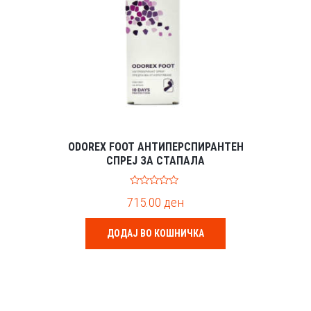
ODOREX FOOT АНТИПЕРСПИРАНТЕН
СПРЕЈ ЗА СТАПАЛА
0
715.00
ден
o
u
t
o
ДОДАЈ ВО КОШНИЧКА
f
5