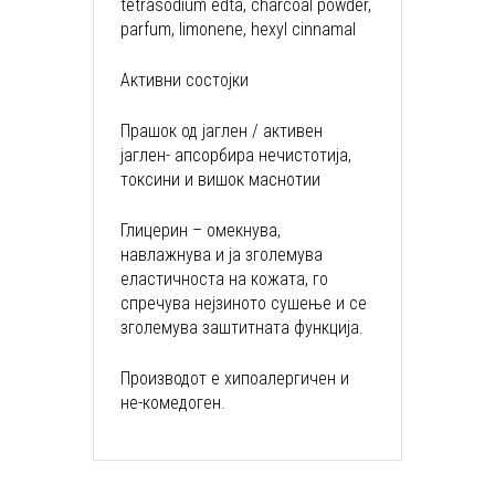
tetrasodium edta, charcoal powder,
parfum, limonene, hexyl cinnamal
Активни состојки
Прашок од јаглен / активен
јаглен- апсорбира нечистотија,
токсини и вишок маснотии
Глицерин – омекнува,
навлажнува и ја зголемува
еластичноста на кожата, го
спречува нејзиното сушење и се
зголемува заштитната функција.
Производот е хипоалергичен и
не-комедоген.