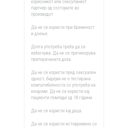
корисникот или сексуланиот
партнер од состојките во
производот.
Да не се користи при бременост
и доење.
Долга употреба треба да се
избегнува. Да не се пречекорува
препорачаната доза.
Да не се користи пред сексуален
одност, бидејки не е тестирана
компатибилноста со употреба на
кондоми. Да не се користи кај
пациенти помлади од 18 години.
Да не се користи кај деца.
Да не се користи истовремено со