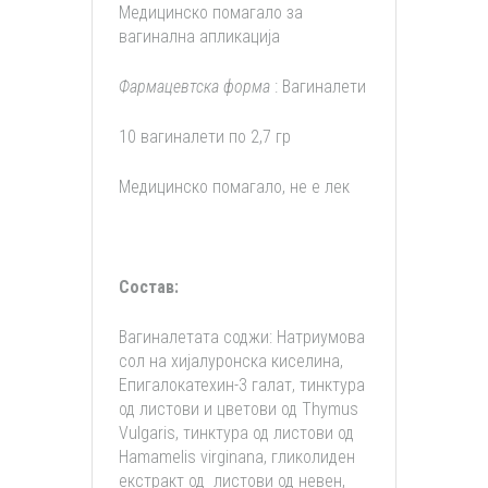
Медицинско помагало за
вагинална апликација
Фармацевтска форма
: Вагиналети
10 вагиналети по 2,7 гр
Медицинско помагало, не е лек
Состав:
Вагиналетата соджи: Натриумова
сол на хијалуронска киселина,
Епигалокатехин-3 галат, тинктура
од листови и цветови од Thymus
Vulgaris, тинктура од листови од
Hamamelis virginana, гликолиден
екстракт од листови од невен,