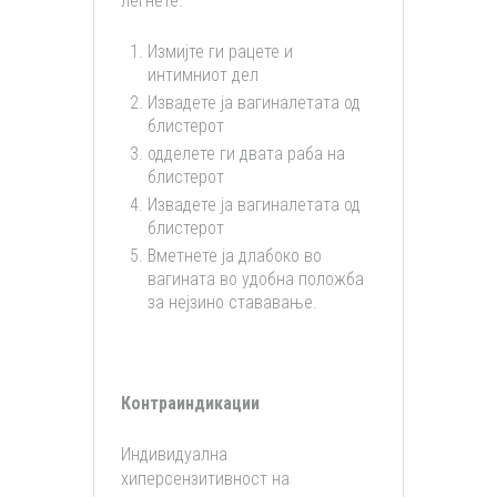
легнете.
Измијте ги рацете и
интимниот дел
Извадете ја вагиналетата од
блистерот
одделете ги двата раба на
блистерот
Извадете ја вагиналетата од
блистерот
Вметнете ја длабоко во
вагината во удобна положба
за нејзино стававање.
Контраиндикации
Индивидуална
хиперсензитивност на