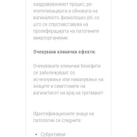
заздравувачкиот процес, ре-
епителизацијата и обновата на
вагиналното физиолошко рН, со
што се спротивставува на
пролиферацијата на патогените
микроорганизми.
Очекувани клинички ефекти:
Очекуваните клинички бенефити
се забележуваат со
исчезнување или намалување на
знаците и симптомите на
вагинитисот на крај на третманот
.
Идентификационите знаци на
патологии се следните:
Субјективни