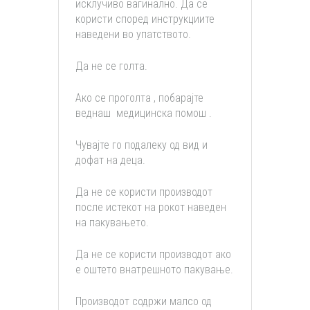
исклучиво вагинално. Да се
користи според инструкциите
наведени во упатството.
Да не се голта.
Ако се проголта , побарајте
веднаш медицинска помош .
Чувајте го подалеку од вид и
дофат на деца.
Да не се користи производот
после истекот на рокот наведен
на пакувањето.
Да не се користи производот ако
е оштето внатрешното пакување.
Производот содржи малсо од