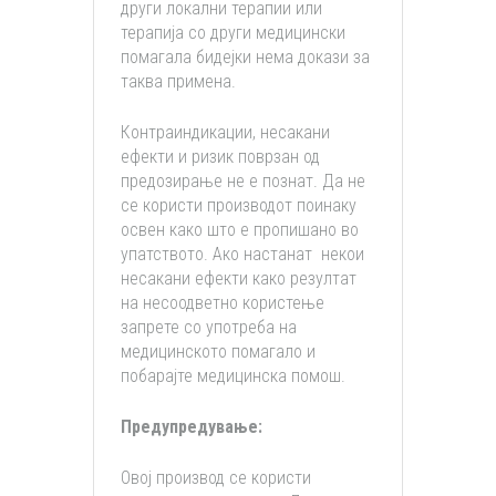
други локални терапии или
терапија со други медицински
помагала бидејки нема докази за
таква примена.
Контраиндикации, несакани
ефекти и ризик поврзан од
предозирање не е познат. Да не
се користи производот поинаку
освен како што е пропишано во
упатството. Ако настанат некои
несакани ефекти како резултат
на несоодветно користење
запрете со употреба на
медицинското помагало и
побарајте медицинска помош.
Предупредување:
Овој производ се користи