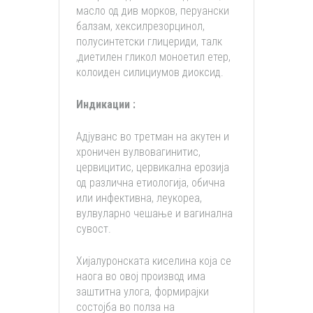
масло од див морков, перуански
балзам, хексилрезорцинол,
полусинтетски глицериди, талк
,диетилен гликол моноетил етер,
колоиден силициумов диоксид.
Индикации :
Адјуванс во третман на акутен и
хроничен вулвовагинитис,
цервицитис, цервикална ерозија
од различна етиологија, обична
или инфективна, леукореа,
вулвуларно чешање и вагинална
сувост.
Хијалуронската киселина која се
наога во овој производ има
заштитна улога, формирајки
состојба во полза на