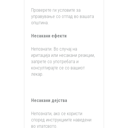
Проверете ги условите за
управување со отпад во вашата
општина.
Несакани ефекти
Непознати. Во случај на
иритација или несакани реакции,
запрете со употребата и
консултирајте се со вашиот
лекар.
Несакани дејства
Непознати, ако се користи
според инструкциите наведени
во упатсвото.