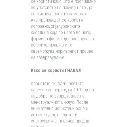
се користи како што е пропишано
во упатсвото на пакувањето , ја
постигнува својата намената.
Ако производот се користи
исправно, хијалуронската
киселина која се наога во него,
формира филм и допринесува за
ре-епителизација и го
овозможува нормалниот процес
на заздравување.
Како се користи ГИАВАЛ
Користете ги вагиналетите
навечер во период од 10-15 дена,
најдобро по завршување на
менструалниот циклус. После
внимателно исчистени раце и
интимен дел, следете ги
инструкциите, навечер пред да