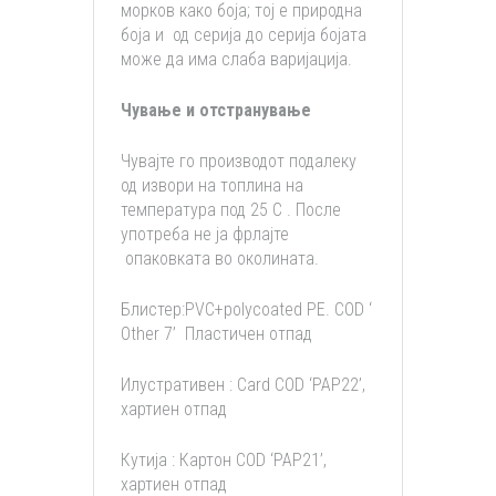
морков како боја; тој е природна
боја и од серија до серија бојата
може да има слаба варијација.
Чување и отстранување
Чувајте го производот подалеку
од извори на топлина на
температура под 25 С . После
употреба не ја фрлајте
опаковката во околината.
Блистер:PVC+polycoated PE. COD ‘
Other 7’ Пластичен отпад
Илустративен : Card COD ‘PAP22’,
хартиен отпад
Кутија : Картон COD ‘PAP21’,
хартиен отпад