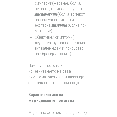
симптоми(жарење, болка,
чешање, вагинална сувост,
диспареунија
(болка во текот
на сексуален однос) и
екстерна
дизурија
(болка при
мокрење).
Објективни симптоми(
леукореа, вулвална еритема,
вулвален едем и присуство
на абразија/ерозија)
Намалувањето или
исчезнувањето на оваа
симптоматологија е индикација
за ефикасност на производот.
Kарактеристики на
медицинските помагала
Медицинското помагало, доколку