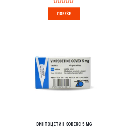
0
o
ПОВЕЌЕ
u
t
o
f
5
ВИНПОЦЕТИН КОВЕКС 5 MG