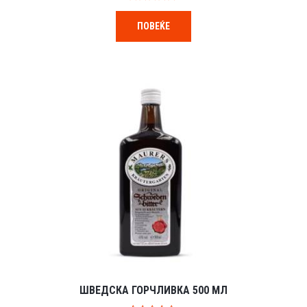
0
o
ПОВЕЌЕ
u
t
o
f
5
ШВЕДСКА ГОРЧЛИВКА 500 МЛ