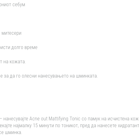
рниот себум
и митесери
ристи долго време
т на кожата.
е за да го олесни нанесувањето на шминката.
 нанесувајте Acne out Mattifying Tonic со памук на исчистена кож
екајте најмалку 15 минути по тоникот, пред да нанесете хидратант
есе шминка.