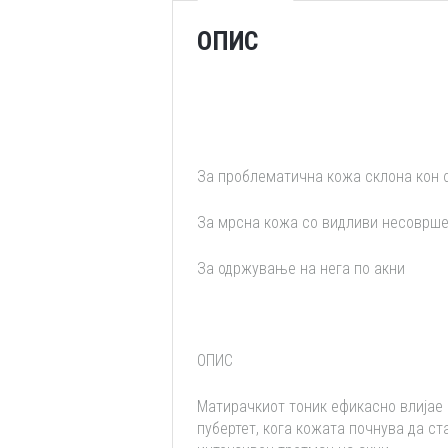
ОПИС
За проблематична кожа склона кон 
За мрсна кожа со видливи несоврше
За одржување на нега по акни
ОПИС
Матирачкиот тоник ефикасно влијае 
пубертет, кога кожата почнува да ст