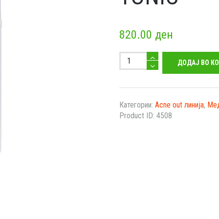
820.00
ден
ACNE
ДОДАЈ ВО К
OUT
MATTIFYING
TONIC
количество
Категории:
Acne out линија
,
Мед
Product ID:
4508