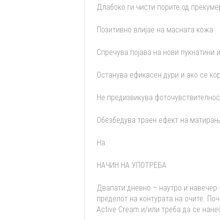
Длабоко ги чисти порите од прекуме
Позитивно влијае на масната кожа
Спречува појава на нови пукнатини 
Останува ефикасен дури и ако се ко
Не предизвикува фоточувствителнос
Обезбедува траен ефект на матирањ
На
НАЧИН НА УПОТРЕБА
Двапати дневно – наутро и навечер –
пределот на контурата на очите. Поч
Active Cream и/или треба да се нан