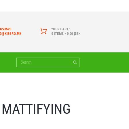
3223520
YOUR CART:
RG@KIBERG.MK
0 ITEMS
-
0.00 ДЕН
 MATTIFYING