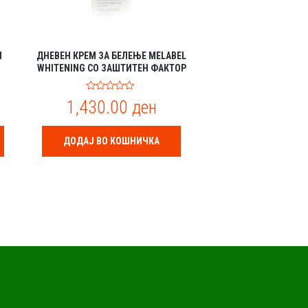
M
ДНЕВЕН КРЕМ ЗА БЕЛЕЊЕ MELABEL
WHITENING СО ЗАШТИТЕН ФАКТОР
50+
0
1,430.00
ден
o
u
t
o
ДОДАЈ ВО КОШНИЧКА
f
5