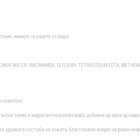
оник, измијте ги рацете со вода!
WER WATER, NIACINAMIDE, GLYCERIN, TETRASODIUM EDTA, METHENA
и комплекс
ански тоник и хидратантна розова вода, добиена од една од најв
а здравата состојба на кожата, благотворно влијае на разни инф