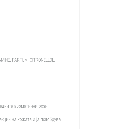
MINE, PARFUM, CITRONELLOL,
редните ароматични рози
екции на кожата и ја подобрува