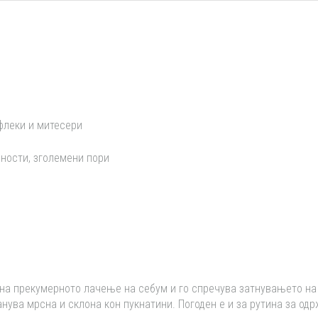
флеки и митесери
ности, зголемени пори
на прекумерното лачење на себум и го спречува затнувањето на 
анува мрсна и склона кон пукнатини. Погоден е и за рутина за о