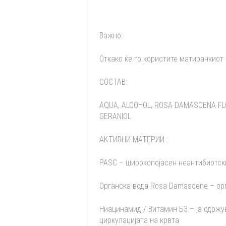
Важно:
Откако ќе го користите матирачкиот т
СОСТАВ:
AQUA, ALCOHOL, ROSA DAMASCENA FLO
GERANIOL
АКТИВНИ МАТЕРИИ :
PASC – широкопојасен неантибиотск
Органска вода Rosa Damascene – орг
Ниацинамид / Витамин Б3 – ја одржув
циркулацијата на крвта