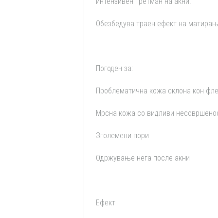
интензивен третман на акни.
Обезбедува траен ефект на матирањ
Погоден за:
Проблематична кожа склона кон фле
Мрсна кожа со видливи несовршено
Зголемени пори
Одржување нега после акни
Ефект