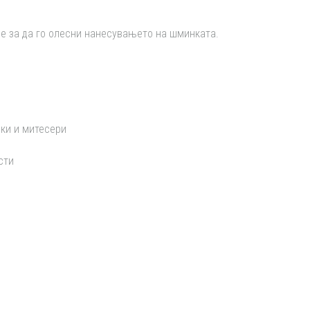
е за да го олесни нанесувањето на шминката.
ки и митесери
сти