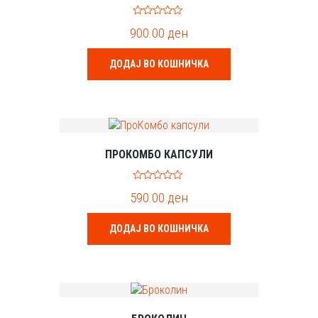
0
900.00
ден
o
u
t
o
ДОДАЈ ВО КОШНИЧКА
f
5
ПРОКОМБО КАПСУЛИ
0
590.00
ден
o
u
t
o
ДОДАЈ ВО КОШНИЧКА
f
5