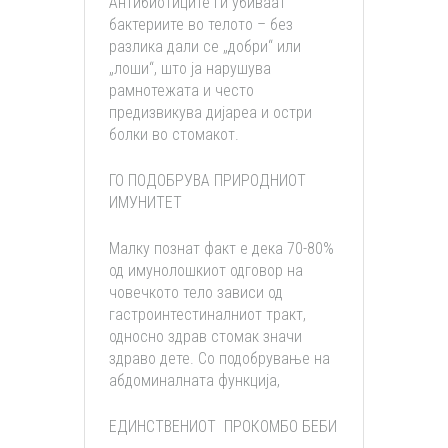
Антибиотиците ги убиваат
бактериите во телото – без
разлика дали се „добри“ или
„лоши“, што ја нарушува
рамнотежата и често
предизвикува дијареа и остри
болки во стомакот.
ГО ПОДОБРУВА ПРИРОДНИОТ
ИМУНИТЕТ
Малку познат факт е дека 70-80%
од имунолошкиот одговор на
човечкото тело зависи од
гастроинтестиналниот тракт,
односно здрав стомак значи
здраво дете. Со подобрување на
абдоминалната функција,
ЕДИНСТВЕНИОТ ПРОКОМБО БЕБИ