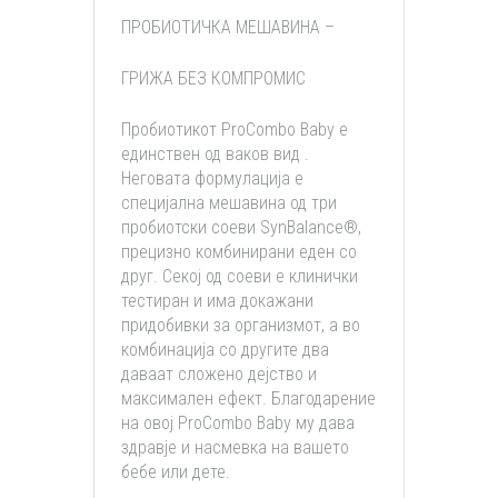
ПРОБИОТИЧКА МЕШАВИНА –
ГРИЖА БЕЗ КОМПРОМИС
Пробиотикот ProCombo Baby е
единствен од ваков вид .
Неговата формулација е
специјална мешавина од три
пробиотски соеви SynBalance®,
прецизно комбинирани еден со
друг. Секој од соеви е клинички
тестиран и има докажани
придобивки за организмот, а во
комбинација со другите два
даваат сложено дејство и
максимален ефект. Благодарение
на овој ProCombo Baby му дава
здравје и насмевка на вашето
бебе или дете.