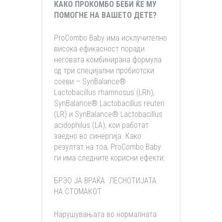
КАКО ПРОКОМБО БЕБИ ЌЕ МУ
ПОМОГНЕ НА ВАШЕТО ДЕТЕ?
ProCombo Baby има исклучително
висока ефикасност поради
неговата комбинирана формула
од три специјални пробиотски
соеви – SynBalance®
Lactobacillus rhamnosus (LRh),
SynBalance® Lactobacillus reuteri
(LR) и SynBalance® Lactobacillus
acidophilus (LA), кои работат
заедно во синергија. Како
резултат на тоа, ProCombo Baby
ги има следните корисни ефекти:
БРЗО ЈА ВРАЌА ЛЕСНОТИЈАТА
НА СТОМАКОТ
Нарушувањата во нормалната