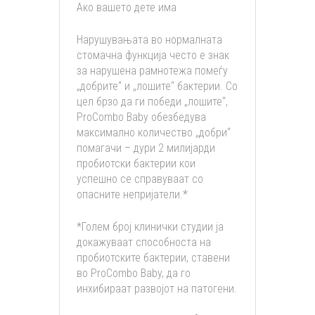
Ако вашето дете има
Нарушувањата во нормалната
стомачна функција често е знак
за нарушена рамнотежа помеѓу
„добрите“ и „лошите“ бактерии. Со
цел брзо да ги победи „лошите“,
ProCombo Baby обезбедува
максимално количество „добри“
помагачи – дури 2 милијарди
пробиотски бактерии кои
успешно се справуваат со
опасните непријатели.*
*Голем број клинички студии ја
докажуваат способноста на
пробиотските бактерии, ставени
во ProCombo Baby, да го
инхибираат развојот на патогени.