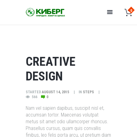
CREATIVE
DESIGN
STARTED
AUGUST 14, 2015
IN
STEPS
566
0
Nam vel sapien dapibus, suscipit nisl et,
accumsan tortor. Maecenas volutpat
metus sit amet odio ullamcorper rhoncus.
Phasellus cursus, quam quis convallis
finibus, leo felis porta arcu, ut pretium diam