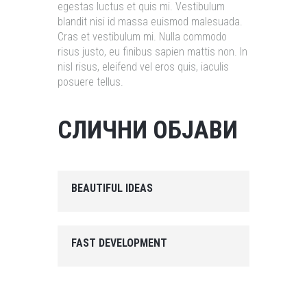
egestas luctus et quis mi. Vestibulum
blandit nisi id massa euismod malesuada.
Cras et vestibulum mi. Nulla commodo
risus justo, eu finibus sapien mattis non. In
nisl risus, eleifend vel eros quis, iaculis
posuere tellus.
СЛИЧНИ ОБЈАВИ
BEAUTIFUL IDEAS
FAST DEVELOPMENT