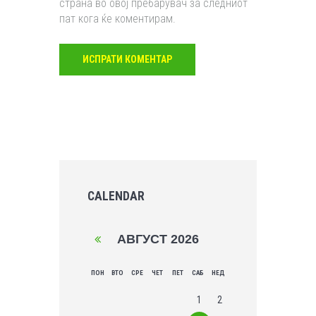
страна во овој пребарувач за следниот
пат кога ќе коментирам.
CALENDAR
АВГУСТ
2026
ПОН
ВТО
СРЕ
ЧЕТ
ПЕТ
САБ
НЕД
1
2