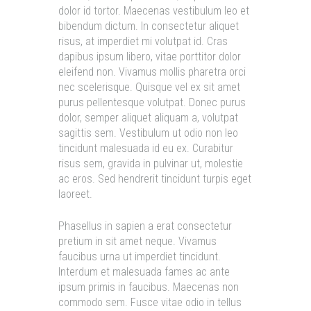
dolor id tortor. Maecenas vestibulum leo et
bibendum dictum. In consectetur aliquet
risus, at imperdiet mi volutpat id. Cras
dapibus ipsum libero, vitae porttitor dolor
eleifend non. Vivamus mollis pharetra orci
nec scelerisque. Quisque vel ex sit amet
purus pellentesque volutpat. Donec purus
dolor, semper aliquet aliquam a, volutpat
sagittis sem. Vestibulum ut odio non leo
tincidunt malesuada id eu ex. Curabitur
risus sem, gravida in pulvinar ut, molestie
ac eros. Sed hendrerit tincidunt turpis eget
laoreet.
Phasellus in sapien a erat consectetur
pretium in sit amet neque. Vivamus
faucibus urna ut imperdiet tincidunt.
Interdum et malesuada fames ac ante
ipsum primis in faucibus. Maecenas non
commodo sem. Fusce vitae odio in tellus