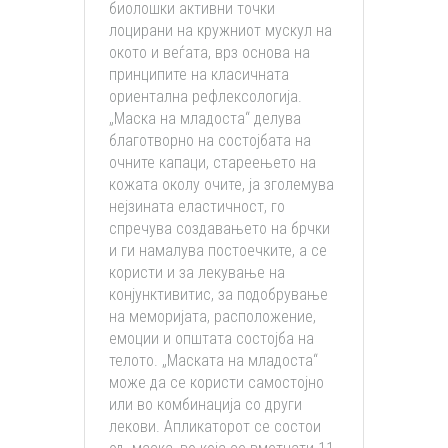
биолошки активни точки
лоцирани на кружниот мускул на
окото и веѓата, врз основа на
принципите на класичната
ориентална рефлексологија.
„Маска на младоста“ делува
благотворно на состојбата на
очните капаци, стареењето на
кожата околу очите, ја зголемува
нејзината еластичност, го
спречува создавањето на брчки
и ги намалува постоечките, а се
користи и за лекување на
конјунктивитис, за подобрување
на меморијата, расположение,
емоции и општата состојба на
телото. „Маската на младоста“
може да се користи самостојно
или во комбинација со други
лекови. Апликаторот се состои