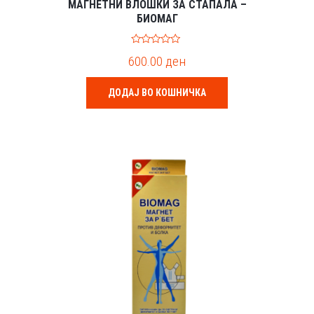
МАГНЕТНИ ВЛОШКИ ЗА СТАПАЛА –
БИОМАГ
0
600.00
ден
o
u
t
o
ДОДАЈ ВО КОШНИЧКА
f
5