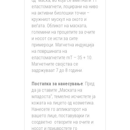
од маска, во која се вметнати 11
еластомагнети, лоцирани на ниво
на активни биолошки точки –
кружниот мускул на окото и
веѓата. Обликот на маската,
големини на процепите за очите
и носот се исти за сите
примероци. Магнетна индукција
на површината на
еластомагнетите mT – 35 + 10.
Магнетните својства се
задржуваат 7 до 8 години.
Постапка за нанесување
: Пред
да ја ставите „Маската на
младоста“, темелно исчистете ја
кожата на лицето од козметика.
Нанесете го апликаторот на
вашето лице, поставувајки ги
соодветно отворите на очите и
носот и прицврстете го