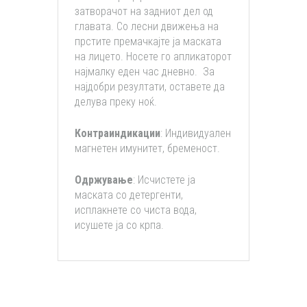
затворачот на задниот дел од
главата. Со лесни движења на
прстите премачкајте ја маската
на лицето. Носете го апликаторот
најмалку еден час дневно. За
најдобри резултати, оставете да
делува преку ноќ.
Контраиндикации
: Индивидуален
магнетен имунитет, бременост.
Одржување
: Исчистете ја
маската со детергенти,
исплакнете со чиста вода,
исушете ја со крпа.