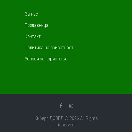
За нас
Продавница
Контакт
Политика на приватност
Услови за користење
Киберг ДООЕЛ © 2026 All Rights
Reserved.