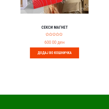
СЕКСИ МАГНЕТ
0
600.00
ден
o
u
t
o
ДОДАЈ ВО КОШНИЧКА
f
5