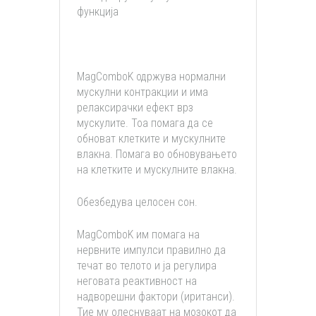
функција
MagComboK одржува нормални
мускулни контракции и има
релаксирачки ефект врз
мускулите. Тоа помага да се
обноват клетките и мускулните
влакна. Помага во обновувањето
на клетките и мускулните влакна.
Обезбедува целосен сон.
MagComboK им помага на
нервните импулси правилно да
течат во телото и ја регулира
неговата реактивност на
надворешни фактори (иританси).
Тие му олеснуваат на мозокот да