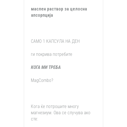
маслен раствор за целосна
апсорпција
САМО 1 КАПСУЛА НА ДЕН
ги покрива потребите
КОГА МИ ТРЕБА
MagCombo?
Кога ќе потрошите многу
магнезиум. Ова се случува ако
сте: