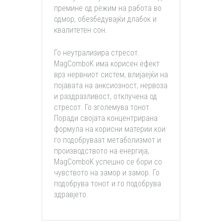
премине од режим на работа во
одмор, обезбедувајќи длабок и
квалитетен сон.
Го неутрализира стресот.
MagComboK има корисен ефект
врз нервниот систем, влијаејќи на
појавата на анксиозност, нервоза
и раздразливост, отклучена од
стресот. Го зголемува тонот.
Поради својата концентрирана
формула на корисни материи кои
го подобруваат метаболизмот и
производството на енергија,
MagComboK успешно се бори со
чувството на замор и замор. Го
подобрува тонот и го подобрува
здравјето.