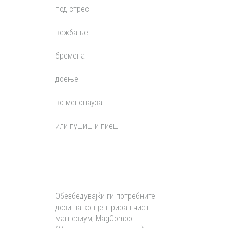
под стрес
вежбање
бремена
доење
во менопауза
или пушиш и пиеш
Обезбедувајќи ги потребните
дози на концентриран чист
магнезиум, MagCombo