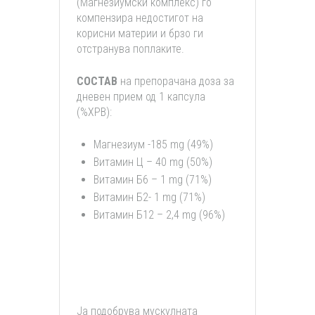
(Магнезиумски комплекс) го
компензира недостигот на
корисни материи и брзо ги
отстранува поплаките.
СОСТАВ
на препорачана доза за
дневен прием од 1 капсула
(%ХРВ):
Магнезиум -185 mg (49%)
Витамин Ц – 40 mg (50%)
Витамин Б6 – 1 mg (71%)
Витамин Б2- 1 mg (71%)
Витамин Б12 – 2,4 mg (96%)
Ја подобрува мускулната