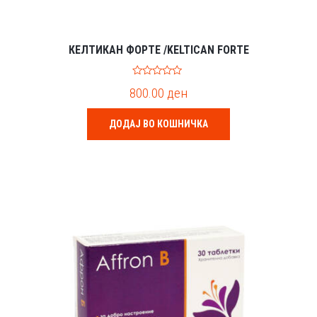
КЕЛТИКАН ФОРТЕ /KELTICAN FORTE
0
800.00
ден
o
u
t
o
ДОДАЈ ВО КОШНИЧКА
f
5