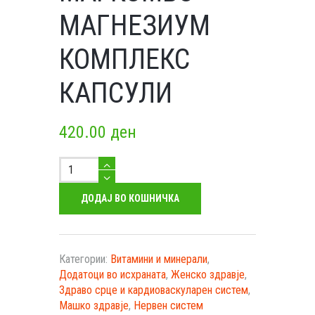
МАГНЕЗИУМ
КОМПЛЕКС
КАПСУЛИ
420.00
ден
МагКомбо-
Магнезиум
Комплекс
ДОДАЈ ВО КОШНИЧКА
Капсули
количество
Категории:
Витамини и минерали
,
Додатоци во исхраната
,
Женско здравје
,
Здраво срце и кардиоваскуларен систем
,
Машко здравје
,
Нервен систем