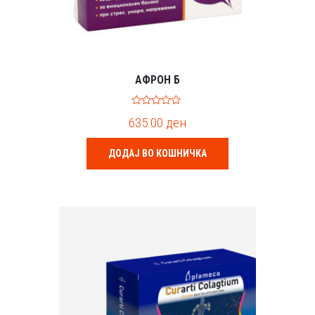
АФРОН Б
0
635.00
ден
o
u
t
o
ДОДАЈ ВО КОШНИЧКА
f
5