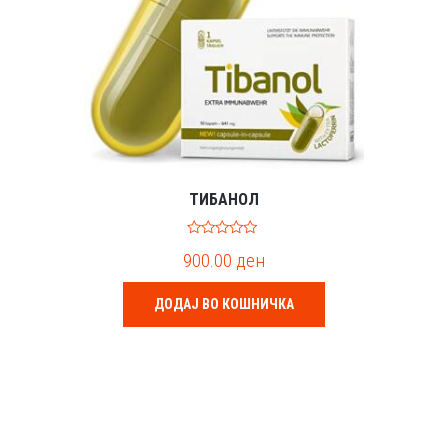
ТИБАНОЛ
0
900.00
ден
o
u
t
o
ДОДАЈ ВО КОШНИЧКА
f
5