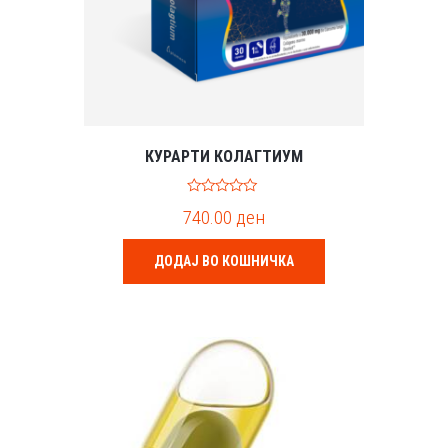
КУРАРТИ КОЛАГТИУМ
0
740.00
ден
o
u
t
o
ДОДАЈ ВО КОШНИЧКА
f
5