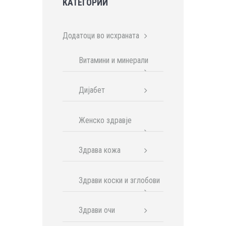
КАТЕГОРИИ
Додатоци во исхраната
Витамини и минерали
Дијабет
Женско здравје
Здрава кожа
Здрави коски и зглобови
Здрави очи