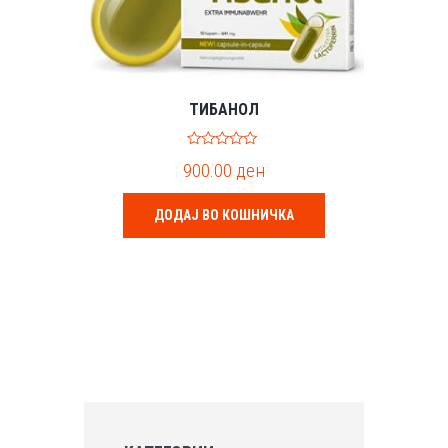
ТИБАНОЛ
0
900.00
ден
o
u
t
o
ДОДАЈ ВО КОШНИЧКА
f
5