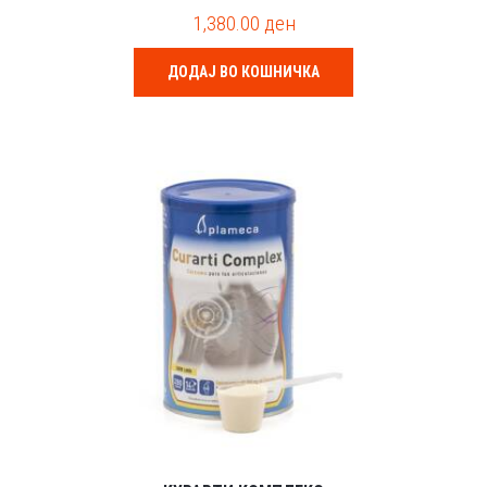
0
1,380.00
ден
o
u
t
o
ДОДАЈ ВО КОШНИЧКА
f
5