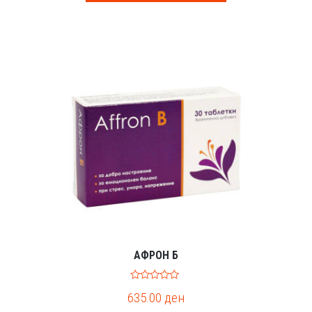
5
АФРОН Б
0
635.00
ден
o
u