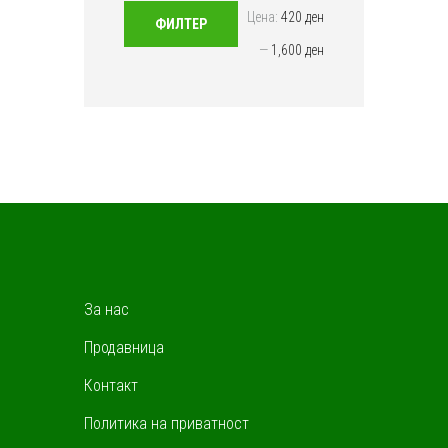
Мин.
Макс.
Цена:
420 ден
ФИЛТЕР
цена
цена
—
1,600 ден
За нас
Продавница
Контакт
Политика на приватност