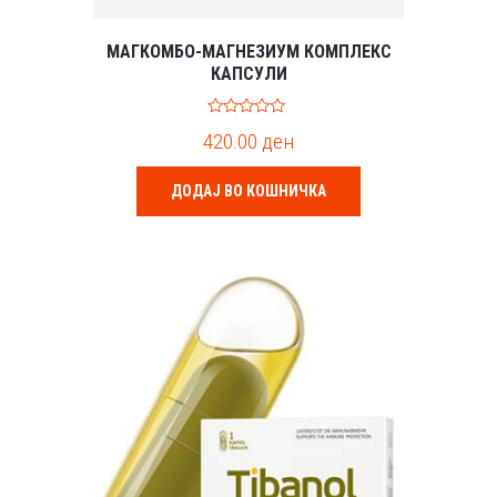
МАГКОМБО-МАГНЕЗИУМ КОМПЛЕКС
КАПСУЛИ
0
420.00
ден
o
u
t
o
ДОДАЈ ВО КОШНИЧКА
f
5