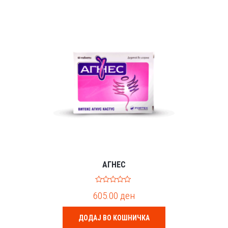
АГНЕС
0
605.00
ден
o
u
t
o
ДОДАЈ ВО КОШНИЧКА
f