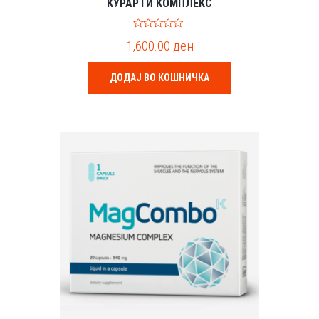
КУРАРТИ КОМПЛЕКС
0
1,600.00
ден
o
u
t
o
ДОДАЈ ВО КОШНИЧКА
f
5