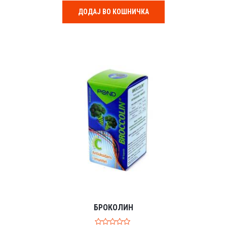
t
o
ДОДАЈ ВО КОШНИЧКА
f
5
БРОКОЛИН