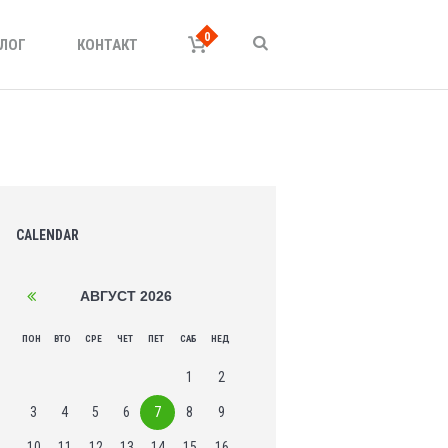
ЛОГ
КОНТАКТ
CALENDAR
АВГУСТ
2026
ПОН
ВТО
СРЕ
ЧЕТ
ПЕТ
САБ
НЕД
1
2
3
4
5
6
7
8
9
10
11
12
13
14
15
16