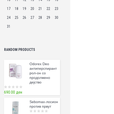
17
18
19
20
21
22
23
24
25
26
27
28
29
30
31
RANDOM PRODUCTS
Odorex Deo
антиперспирант
рол-он со
продолжено
дејство
690.00
ден
0
o
u
t
Sebomax-лосион
o
против првут
f
5