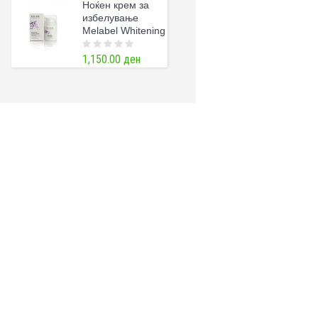
Ноќен крем за
o
f
избелување
5
Melabel Whitening
1,150.00
ден
0
o
u
t
o
f
5