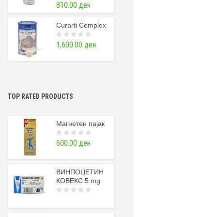
810.00
ден
0
o
u
t
Curarti Complex
o
f
5
1,600.00
ден
0
o
u
t
o
f
5
TOP RATED PRODUCTS
Магнетен пајак
600.00
ден
0
o
u
t
o
f
ВИНПОЦЕТИН
5
КОВЕКС 5 mg
0
o
u
t