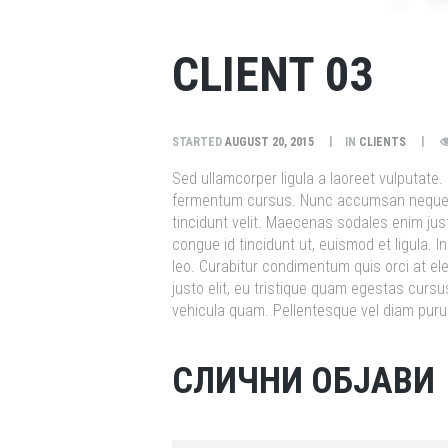
CLIENT 03
STARTED
AUGUST 20, 2015
IN
CLIENTS
Sed ullamcorper ligula a laoreet vulputate.
fermentum cursus. Nunc accumsan neque vel
tincidunt velit. Maecenas sodales enim jus
congue id tincidunt ut, euismod et ligula.
leo. Curabitur condimentum quis orci at e
justo elit, eu tristique quam egestas curs
vehicula quam. Pellentesque vel diam puru
СЛИЧНИ ОБЈАВИ