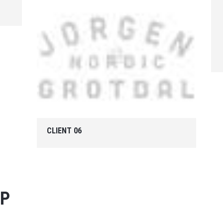
CLIENT 06
АР