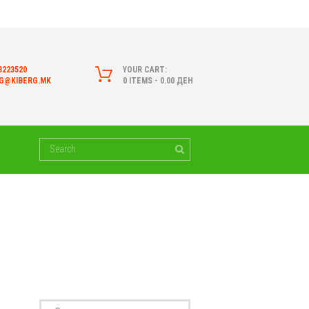
3223520
YOUR CART:
RG@KIBERG.MK
0 ITEMS
-
0.00 ДЕН