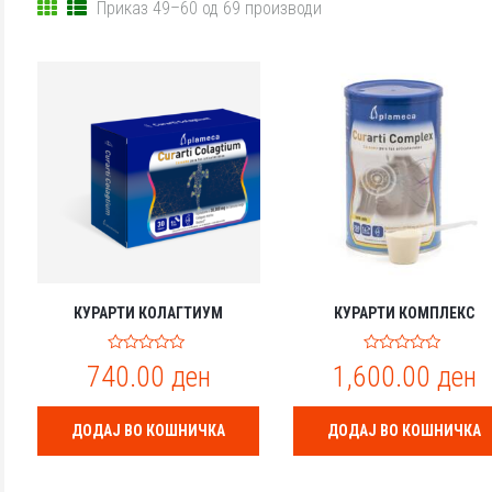
Приказ 49–60 од 69 производи
КУРАРТИ КОЛАГТИУМ
КУРАРТИ КОМПЛЕКС
0
0
740.00
ден
1,600.00
ден
o
o
u
u
t
t
o
o
ДОДАЈ ВО КОШНИЧКА
ДОДАЈ ВО КОШНИЧКА
f
f
5
5