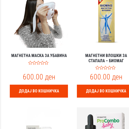
МАГНЕТНА МАСКА ЗА УБАВИНА
МАГНЕТНИ ВЛОШКИ ЗА
СТАПАЛА – БИОМАГ
0
o
0
600.00
ден
600.00
ден
u
o
t
u
o
t
f
o
ДОДАЈ ВО КОШНИЧКА
ДОДАЈ ВО КОШНИЧКА
5
f
5