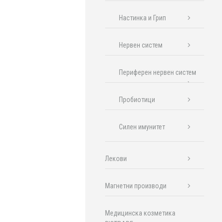
Настинка и Грип
Нервен систем
Периферен нервен систем
Пробиотици
Силен имунитет
Лекови
Магнетни производи
Медицинска козметика