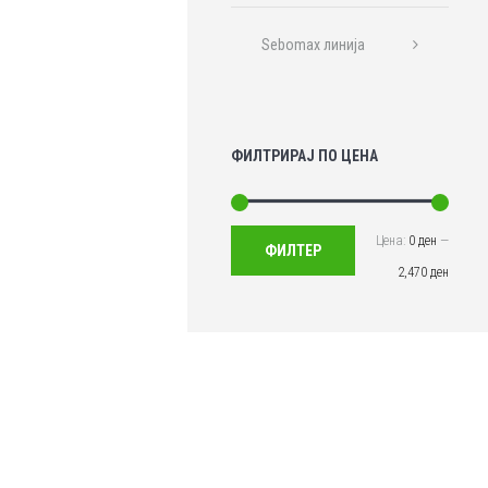
Sebomax линија
ФИЛТРИРАЈ ПО ЦЕНА
Цена:
0 ден
—
Мин.
Макс.
ФИЛТЕР
2,470 ден
цена
цена