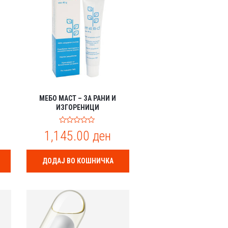
МЕБО МАСТ – ЗА РАНИ И
ИЗГОРЕНИЦИ
0
1,145.00
ден
o
u
t
o
ДОДАЈ ВО КОШНИЧКА
f
5