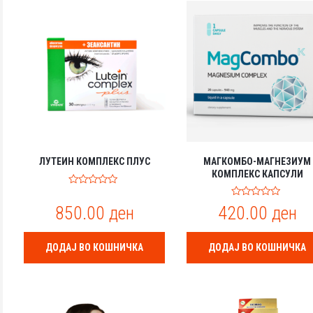
ЛУТЕИН КОМПЛЕКС ПЛУС
МАГКОМБО-МАГНЕЗИУМ
КОМПЛЕКС КАПСУЛИ
0
o
0
850.00
ден
420.00
ден
u
o
t
u
o
t
f
o
ДОДАЈ ВО КОШНИЧКА
ДОДАЈ ВО КОШНИЧКА
5
f
5