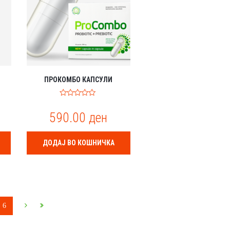
ПРОКОМБО КАПСУЛИ
0
o
590.00
ден
u
t
o
f
ДОДАЈ ВО КОШНИЧКА
5
6