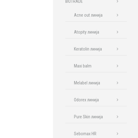
BIOTRADE
Acne out линија
Atopity линија
Keratolin линија
Maxi balm
Melabel линија
Odorex линија
Pure Skin линија
Sebomax HR