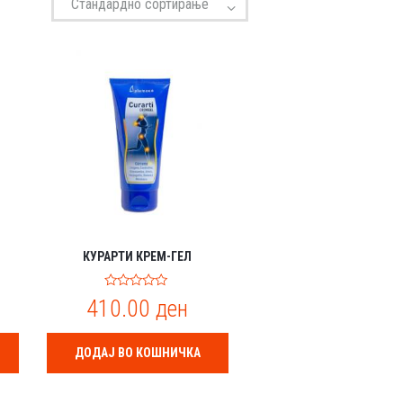
КУРАРТИ КРЕМ-ГЕЛ
0
410.00
ден
o
u
t
o
ДОДАЈ ВО КОШНИЧКА
f
5