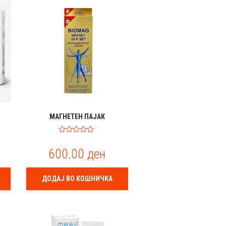
МАГНЕТЕН ПАЈАК
0
o
600.00
ден
u
t
o
f
ДОДАЈ ВО КОШНИЧКА
5