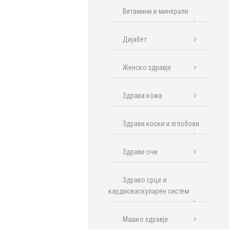
Витамини и минерали
Дијабет
Женско здравје
Здрава кожа
Здрави коски и зглобови
Здрави очи
Здраво срце и
кардиоваскуларен систем
Машко здравје