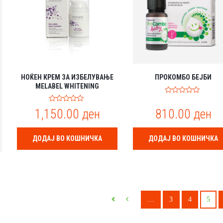
НОЌЕН КРЕМ ЗА ИЗБЕЛУВАЊЕ
ПРОКОМБО БЕЈБИ
MELABEL WHITENING
0
o
0
1,150.00
ден
810.00
ден
u
o
t
u
o
t
f
o
ДОДАЈ ВО КОШНИЧКА
ДОДАЈ ВО КОШНИЧКА
5
f
5
…
3
4
5